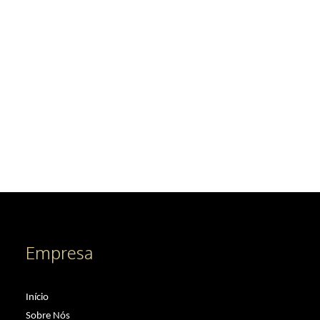
Empresa
REVESTIMENTO RIPADO PVC EXTERIOR
Início
Produtos
,
Paineis Derivados Madeira
Sobre Nós