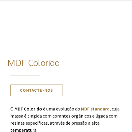
INÍCIO
SOBRE NÓS
MDF Colorido
PRODUTOS
SERVIÇOS
CONTACTOS
CONTACTE-NOS
O
MDF Colorido
é uma evolução do
MDF standard
, cuja
INFORMAÇÕES E ORÇAMENTOS
massa é tingida com corantes orgânicos e ligada com
resinas específicas, através de pressão a alta
PESQUISAR
temperatura.