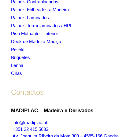
Painéis Contraplacados
Painéis Folheados a Madeira
Painéis Laminados
Painéis Termolaminados / HPL
Piso Flutuante – Interior
Deck de Madeira Maciça
Pellets
Briquetes
Lenha
Orlas
Contactos
MADIPLAC – Madeira e Derivados
info@madiplac.pt
+351 22 415 5633
Av. Joaquim RIbeiro da Mota 309 – 4585-166 Gandra