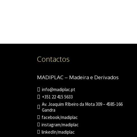
Contactos
MADIPLAC – Madeira e Derivados
info@madiplac.pt
+351 22 415 5633
Av. Joaquim RIbeiro da Mota 309 – 4585-166
Gandra
facebook/madiplac
instagram/madiplac
linkedIn/madiplac