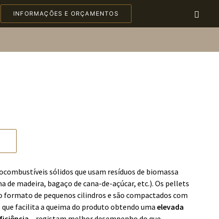
INFORMAÇÕES E ORÇAMENTOS
ocombustíveis sólidos que usam resíduos de biomassa
a de madeira, bagaço de cana-de-açúcar, etc.). Os pellets
o formato de pequenos cilindros e são compactados com
o que facilita a queima do produto obtendo uma
elevada
ficiência
– registam melhor desempenho do que