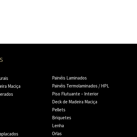
s
Painéis Laminados
urais
Painéis Termolaminados / HPL
eira Maciça
Piso Flutuante – Interior
merados
Deck de Madeira Maciça
Pellets
Briquetes
Lenha
Orlas
raplacados