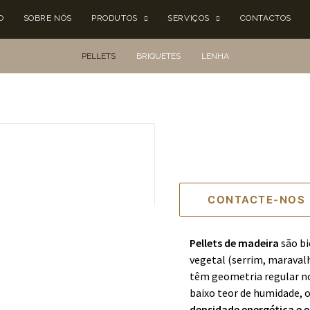
O
SOBRE NÓS
PRODUTOS
SERVIÇOS
CONTACTOS
PELLETS
BRIQUETES
LENHA
CONTACTE-NOS
Pellets de madeira
são bi
vegetal (serrim, maravalh
têm geometria regular n
baixo teor de humidade, 
densidade energética e e